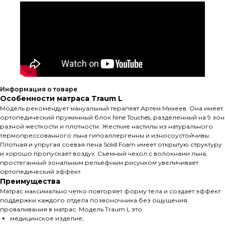
Информация о товаре
Особенности матраса Traum L
Модель рекомендует мануальный терапевт Артем Михеев. Она имеет
ортопедический пружинный блок Nine Touches, разделенный на 9 зон
разной жесткости и плотности. Жесткие настилы из натурального
термопрессованного льна гипоаллергенны и износоустойчивы.
Плотная и упругая соевая пена Solid Foam имеет открытую структуру
и хорошо пропускает воздух. Съемный чехол с волокнами льна,
простеганный зональным рельефным рисунком увеличивает
ортопедический эффект.
Преимущества
Матрас максимально четко повторяет форму тела и создает эффект
поддержки каждого отдела позвоночника без ощущения
проваливания в матрас. Модель Traum L это:
медицинское изделие;