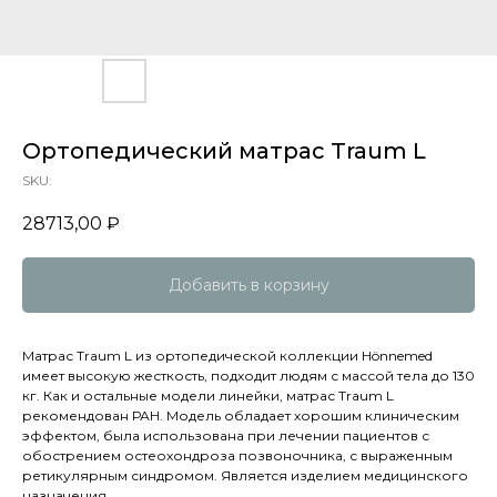
Ортопедический матрас Traum L
SKU:
28713,00
₽
Добавить в корзину
Матрас Traum L из ортопедической коллекции Hönnemed
имеет высокую жесткость, подходит людям с массой тела до 130
кг. Как и остальные модели линейки, матрас Traum L
рекомендован РАН. Модель обладает хорошим клиническим
эффектом, была использована при лечении пациентов с
обострением остеохондроза позвоночника, с выраженным
ретикулярным синдромом. Является изделием медицинского
назначения.